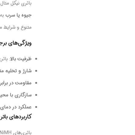
باتری نیکل متال هیدرید (NiMH) نوعی باتری 
جیوه یا سرب
به 
متنوع و شرایط مخ
ویژگی‌های برج
ظرفیت بالا
: باتری‌های NiMH معمولاً 2 تا 3 برابر ظر
شارژ و تخلیه مت
مقاومت در برابر
سازگاری با مح
عملکرد در دمای 
کاربردهای باتر
باتری‌های NiMH به دلیل ویژگی‌های منحصر به فرد خود در طیف گسترده‌ای از دستگاه‌ها مورد استفاده قرار می‌گیرند، از جمله: