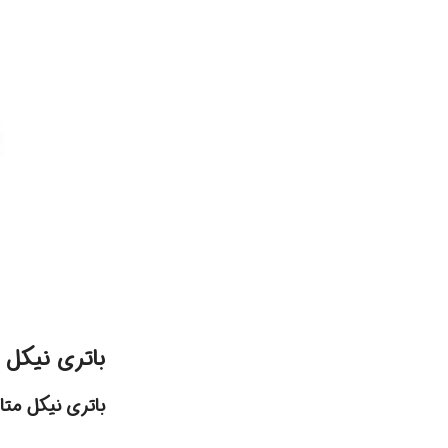
باتری نیکل متال هیدرید (NiMH): انت
باتری نیکل مت