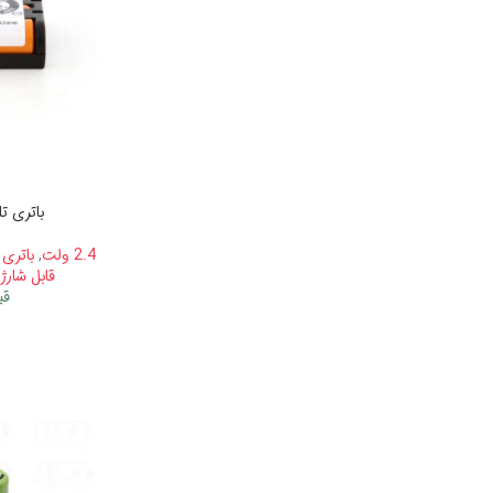
باتری تل
2.4 ولت
,
باتری 
قابل شارژ
قی