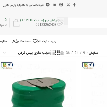
خبرنامه
تماس با ما
درباره پارس باتری
0
پشتیبانی (ساعت 10 تا 18)
09123262408
0
موار
ورود / ثبت نام
علاقه مندی
مقایس
نمایش
9
24
36