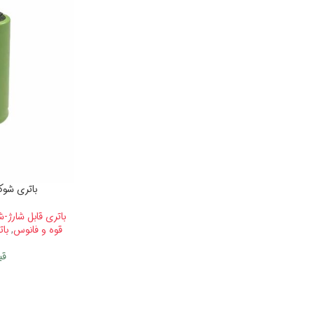
باتری شوکری 4 سل 4.8 و
باتری قابل شارژ-ش
قوه و فانوس
,
باتر
قی