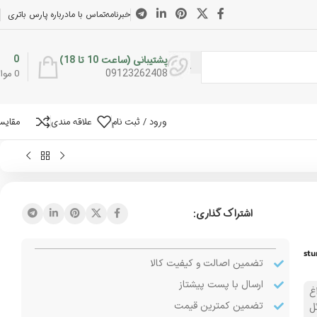
خبرنامه
تماس با ما
درباره پارس باتری
0
پشتیبانی (ساعت 10 تا 18)
09123262408
0
موار
ورود / ثبت نام
علاقه مندی
مقایس
اشتراک گذاری:
stu
تضمین اصالت و کیفیت کالا
ارسال با پست پیشتاز
غ
تضمین کمترین قیمت
ل