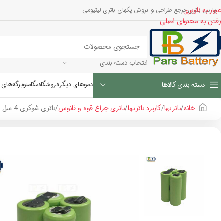
عبور به ناوبری
پارس باتری مرجع طراحی و فروش پکهای باتری لیتیومی
رفتن به محتوای اصلی
انتخاب دسته بندی
دموهای دیگر
فروشگاه
مگامنو
برگه‌های 
دسته بندی کالاها
خانه
باتریها
کاربرد باتریها
باتری چراغ قوه و فانوس
باتری شوکری 4 سل 4.8 ولت 400mAh