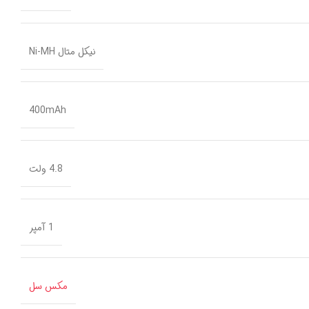
نیکل متال Ni-MH
400mAh
4.8 ولت
1 آمپر
مکس سل