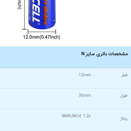
مشخصات باتری سایز N
قطر
12mm
طول
30mm
NiMH,NiCd: 1.2v
ولتاژ