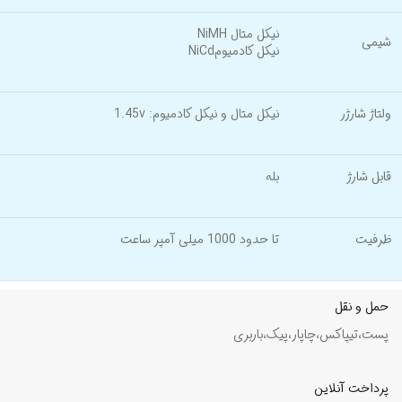
نیکل متال NiMH
شیمی
نیکل کادمیومNiCd
ولتاژ شارژر
نیکل متال و نیکل کادمیوم: 1.45v
قابل شارژ
بله
ظرفیت
تا حدود 1000 میلی آمپر ساعت
حمل و نقل
پست،تیپاکس،چاپار،پیک،باربری
پرداخت آنلاین