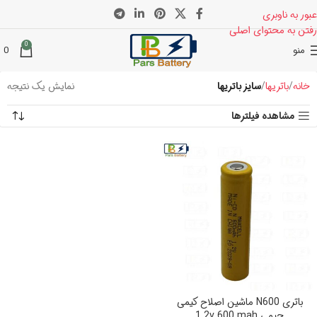
عبور به ناوبری
رفتن به محتوای اصلی
0
منو
0
خانه
باتریها
سایز باتریها
نمایش یک نتیجه
مشاهده فیلترها
باتری N600 ماشین اصلاح کیمی
جیمی 1.2v 600 mah