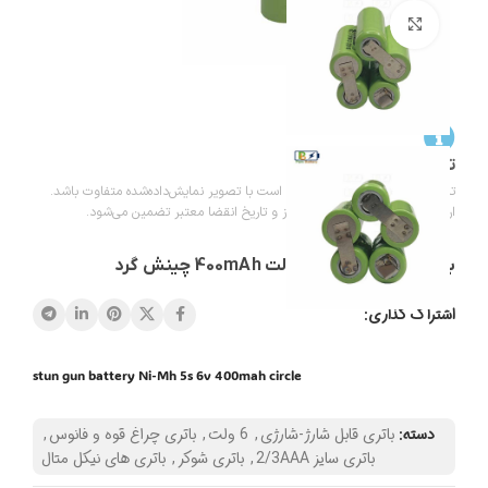
بزرگنمایی تصویر
تاریخ انقضا باتریها
تاریخ درج‌شده روی باتری‌ها ممکن است با تصویر نمایش‌داده‌شده متفاوت باشد.
ارسال باتری‌ها با تاریخ تولید به‌روز و تاریخ انقضا معتبر تضمین می‌شود.
باتری شوکری 5 سل 6 ولت 400mAh چینش گرد
اشتراک گذاری:
stun gun battery Ni-Mh 5s 6v 400mah circle
دسته:
باتری قابل شارژ-شارژی
,
6 ولت
,
باتری چراغ قوه و فانوس
,
باتری سایز 2/3AAA
,
باتری شوکر
,
باتری های نیکل متال