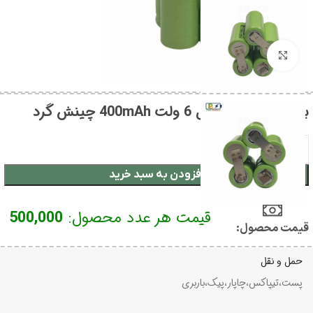
بزرگنمایی تصویر
باتری شوکری 5 سل 6 ولت 400mAh چینش گرد
افزودن به سبد خرید
قیمت هر عدد محصول:
500,000
قیمت محصول:​
حمل و نقل
پست،تیپاکس،چاپار،پیک،باربری