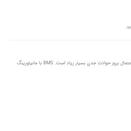
یک پک باتری 5 سل لیتیوم یونی بدون BMS، مشابه ماشینی است که بدون ترمز حرکت می‌کند. اگرچه ممکن است به‌ظاهر کار کند، اما احتمال بروز حوادث جدی بسیار زیاد است. BMS با مانیتورینگ