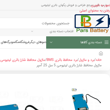
عبور به ناوبری
پارس باتری مرجع طراحی و فروش پکهای باتری لیتیومی
رفتن به محتوای اصلی
انتخاب دسته بندی
دموهای دیگر
فروشگاه
مگامنو
برگه‌های 
دسته بندی کالاها
خانه
برد و ماژول
برد محافظ باتری BMS
ماژول محافظ شارژ باتری لیتیومی 5 سل
ماژول محافظ شارژ باتری لیتیومی 5 سل 25 آمپر