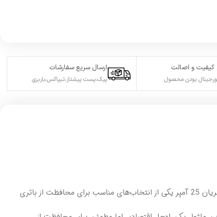
کیفیت و اصالت
ارسال سریع سفارشات
ورجینال بودن محصول
پیک،پست پیشتاز،تیپاکس،باربری
اگر از پک‌های باتری 5 سل لیتیوم یونی (18.5 ولت) استفاده می‌کنید، ماژول BMS با جریان 25 آمپر یکی از انتخاب‌های مناسب برای محافظت از باتری
ین ماژول یک راه‌حل اقتصادی اما مطمئن برای محافظت از