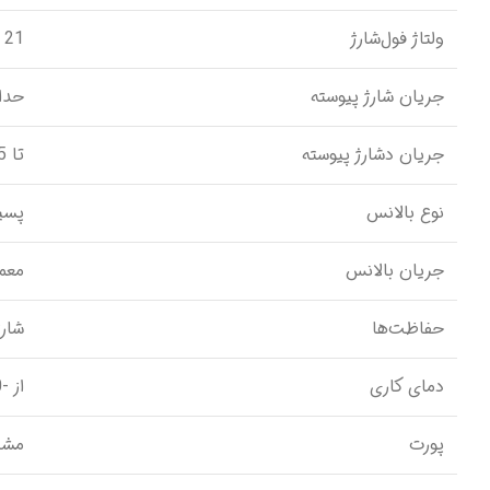
ولتاژ فول‌شارژ
21 ولت
جریان شارژ پیوسته
حداکثر 15
جریان دشارژ پیوسته
تا 25 آمپر
نوع بالانس
پسیو (ve
جریان بالانس
معمولاً 
حفاظت‌ها
شارژ
دمای کاری
از -20 تا +65 درجه سانتی‌گراد
پورت
مشتر