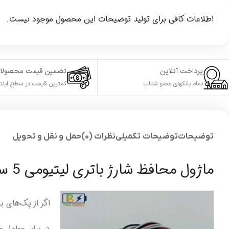
اطلاعات کافی برای تولید توضیحات این محصول موجود نیست.
پرداخت آنلاین
تضمین قیمت محصولا
تمام بانکهای عضو شتاب
کمترین قیمت در سطح اینت
توضیحات
توضیحات تکمیلی
نظرات (0)
حمل و نقل و تحویل
ماژول محافظ شارژ باتری لیتیومی 5 سل 25 آمپر (5S 25A BMS)
در برابر عوامل