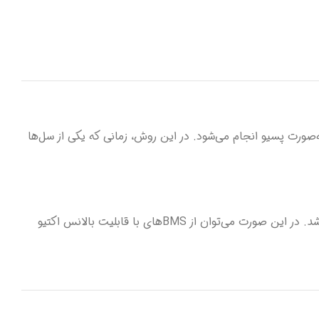
عملکردهای BMS است. در ماژول محافظ شارژ باتری لیتیومی 5 سل 25 آمپر، این عملکرد به‌صورت پسیو انجام می‌شود. در این روش، زمانی که یکی از سل‌ها
بالانس پسیو ساده و اقتصادی است، اما اگر پک شما دارای ظرفیت بالا یا نرخ شارژ بالا باشد، بالانس پسیو ممکن است به‌تنهایی کافی نباشد. در این صورت می‌توان از BMSهای با قابلیت بالانس اکتیو