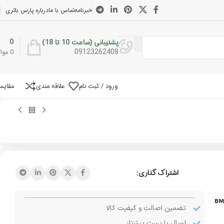
خبرنامه
تماس با ما
درباره پارس باتری
0
پشتیبانی (ساعت 10 تا 18)
09123262408
0
موار
ورود / ثبت نام
علاقه مندی
مقایس
اشتراک گذاری:
BMS
تضمین اصالت و کیفیت کالا
ارسال با پست پیشتاز