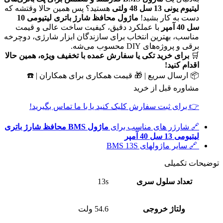
لیتیوم یونی 13 سل 48 ولتی
هستید؟ پس همین حالا وقتشه که
دست به کار بشید!
ماژول محافظ شارژ باتری لیتیومی 10
سل 40 آمپر
با عملکرد دقیق، کیفیت ساخت عالی و قیمت
مناسب، بهترین انتخاب برای سازندگان ابزار شارژی، دوچرخه
برقی و پروژه‌های DIY محسوب می‌شه.
🛒
برای خرید تکی یا سفارش عمده با تخفیف ویژه، همین حالا
اقدام کنید!
📦 ارسال سریع | 🎁 قیمت همکاری برای همکاران | ☎️
مشاوره قبل از خرید
👉 برای ثبت سفارش کلیک کنید یا با ما تماس بگیرید!
🔗 شارژر های مناسب برای
ماژول BMS محافظ شارژ باتری
لیتیومی 13 سل 40 آمپر
🔗 سایر ماژولهای BMS 13S
توضیحات تکمیلی
تعداد سلول سری
13s
ولتاژ خروجی
54.6 ولت