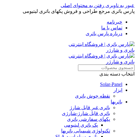
عبور به ناوبری
رفتن به محتوای اصلی
پارس باتری مرجع طراحی و فروش پکهای باتری لیتیومی
خبرنامه
تماس با ما
درباره پارس باتری
انتخاب دسته بندی
Solar-Panel
ابزار
نقطه جوش باتری
باتریها
باتری غیر قابل شارژ
باتری قابل شارژ-شارژی
پکهای سفارشی باتری
پک باتری لیتیومی
تکنولوژی شیمیایی باتریها
باتری سیلد اسید SLA