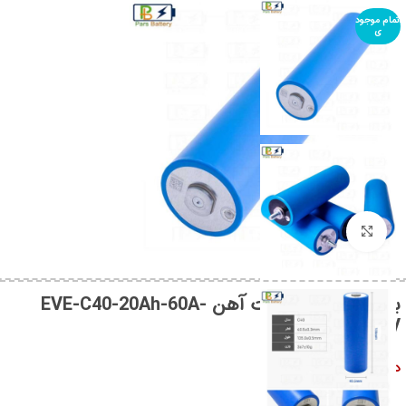
اتمام موجود
ی
بزرگنمایی تصویر
باتری لیتیوم فسفات آهن EVE-C40-20Ah-60A-
LiFePO4-3.2V
در انبار موجود نمی باشد