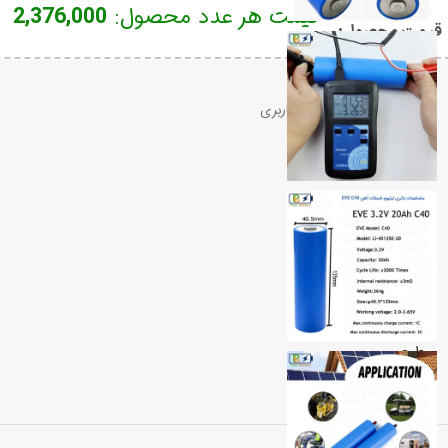
قیمت هر عدد محصول:
2,376,000
قیمت محصول:​
حمل و نقل
پست،تیپاکس،چاپار،پیک،باربری
پرداخت آنلاین
بانک ملت،زرین پال
خدمات پس از فروش
در کنار شما هستیم
مطمعن
ضمانت اصالت کالا