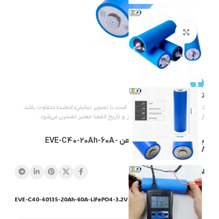
بزرگنمایی تصویر
تاریخ انقضا باتریها
تاریخ درج‌شده روی باتری‌ها ممکن است با تصویر نمایش‌داده‌شده متفاوت باشد.
ارسال باتری‌ها با تاریخ تولید به‌روز و تاریخ انقضا معتبر تضمین می‌شود.
باتری لیتیوم فسفات آهن EVE-C40-20Ah-60A-
LiFePO4-3.2V
اشتراک گذاری:
EVE-C40-40135-20Ah-60A-LiFePO4-3.2V