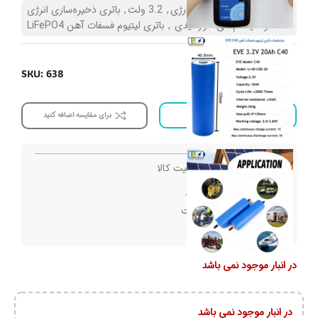
دسته:
باتری قابل شارژ-شارژی
,
3.2 ولت
,
باتری ذخیره‌سازی انرژی
و سیستم‌های خورشیدی
,
باتری لیتیوم فسفات آهن LiFePO4
SKU: 638
افزودن به علاقه مندی
برای مقایسه اضافه کنید
تضمین اصالت و کیفیت کالا
ارسال با پست پیشتاز
تضمین کمترین قیمت
پشتیبانی ۲۴ ساعته
در انبار موجود نمی باشد
در انبار موجود نمی باشد