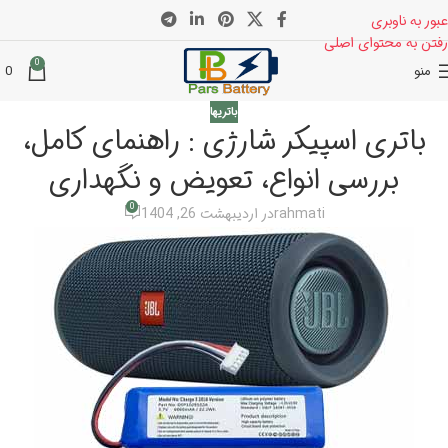
عبور به ناوبری
رفتن به محتوای اصلی
0
منو
0
باتریها
باتری اسپیکر شارژی : راهنمای کامل،
بررسی انواع، تعویض و نگهداری
0
rahmati
در اردیبهشت 26, 1404