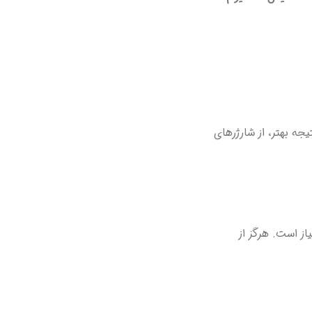
رد. برای نتیجه بهتر، از شارژرهای
د 6-7 ساعت و با شارژر 1000 میلی‌آمپری حدود 3-4 ساعت زمان نیاز است. هرگز از