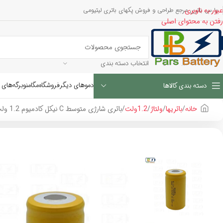
عبور به ناوبری
پارس باتری مرجع طراحی و فروش پکهای باتری لیتیومی
رفتن به محتوای اصلی
انتخاب دسته بندی
دموهای دیگر
فروشگاه
مگامنو
برگه‌های 
دسته بندی کالاها
خانه
باتریها
ولتاژ
1.2ولت
باتری شارژی متوسط C نیکل کادمیوم 1.2 ولت 3000 میلی آمپر