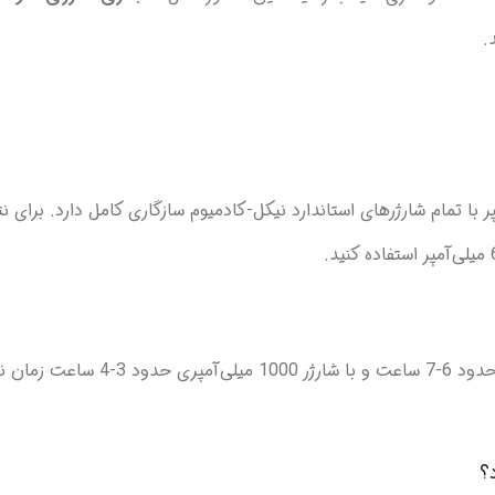
رژی متوسط C نیکل کادمیوم 1.2 ولت 3000 میلی آمپر با تمام شارژرهای استاندارد نیکل-کادمیوم سازگاری کامل دا
مدت شارژ بستگی به ظرفیت شارژر دارد. با شارژر 500 میلی‌آمپری حدو
؟