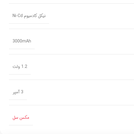
نیکل کادمیوم Ni-Cd
3000mAh
1.2 ولت
3 آمپر
مکس سل