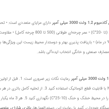
دارای مزایای متعددی است: • تحم
دشارژ بالا تا 3C (9000mA) • عملکرد قابل اطمینان در دمای پایین (تا -20°C) • ع
صارف صنعتی و خانگی انتخاب ایده‌آلی باشد.
14 ساعت شارژ کامل کنید 2. از شارژرهای هوشمند مخصوص Ni-Cd با قابلیت قطع اتوماتیک اس
کنید (بهتر است در 20-30% ظرفیت مجدداً شارژ 