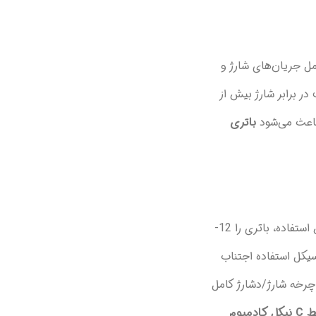
ل جریان‌های شارژ و
مر چرخه‌ای طولانی (500 تا 800 چرخه کامل) • مقاومت در برابر شارژ بیش از
باتری
رعایت نکات زیر ضروری است: 1. قبل از اولین استفاده، باتری را 12-
تفاده کنید 3. از تخلیه کامل باتری در هر سیکل استفاده اجتناب
شود) 4. باتری‌ها را در محیط خشک و خنک (10-25°C) نگهداری کنید 5. هر 3 ماه یکبار چرخه شارژ/دشارژ کامل
باتری شارژی متوسط C نیکل کادمیوم