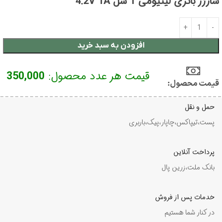
شارژر باتری لیتیومی 1 سل 4.2V 1A
افزودن به سبد خرید
قیمت هر عدد محصول:
350,000
قیمت محصول:​
حمل و نقل
پست،تیپاکس،چاپار،پیک،باربری
پرداخت آنلاین
بانک ملت،زرین پال
خدمات پس از فروش
در کنار شما هستیم