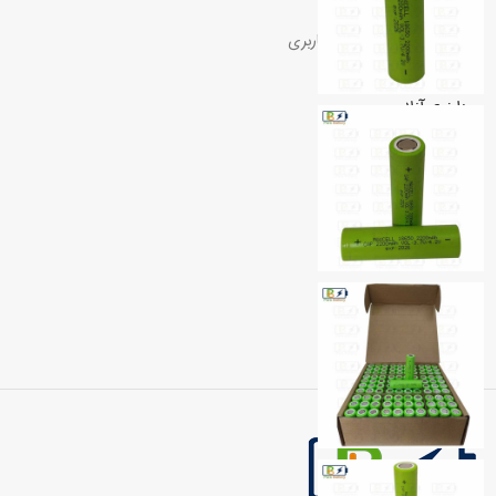
حمل و نقل
پست،تیپاکس،چاپار،پیک،باربری
پرداخت آنلاین
بانک ملت،زرین پال
خدمات پس از فروش
در کنار شما هستیم
مطمعن
ضمانت اصالت کالا