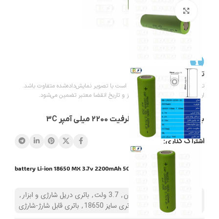
بزرگنمایی تصویر
تاریخ انقضا باتریها
تاریخ درج‌شده روی باتری‌ها ممکن است با تصویر نمایش‌داده‌شده متفاوت باشد.
ارسال باتری‌ها با تاریخ تولید به‌روز و تاریخ انقضا معتبر تضمین می‌شود.
باتری لیتیومی 18650 ظرفیت 2200 میلی آمپر 3C
اشتراک گذاری:
battery Li-ion 18650 MX 3.7v 2200mAh 5C
دسته:
باتریهای لیتیوم یون
,
3.7 ولت
,
باتری دریل شارژی و ابزار
,
باتری سایز 18650
,
باتری قابل شارژ-شارژی